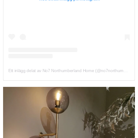
Ett inlägg delat av No7 Northumberland Home (@no7northumberlandhome)