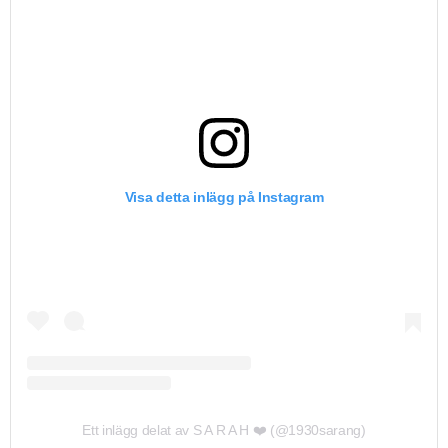
Visa detta inlägg på Instagram
Ett inlägg delat av S A R A H ❤️ (@1930sarang)