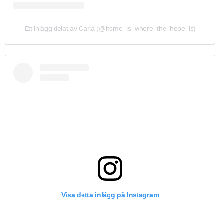
Ett inlägg delat av Carla (@home_is_where_the_hope_is)
Visa detta inlägg på Instagram