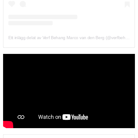
Ett inlägg delat av Verf Behang Marco van den Berg (@verfbehangmarcovandenberg)