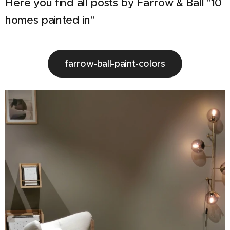
Here you find all posts by Farrow & Ball "10
homes painted in"
farrow-ball-paint-colors