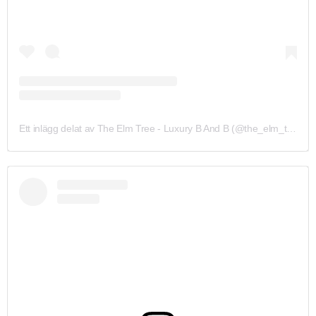
Ett inlägg delat av The Elm Tree - Luxury B And B (@the_elm_tree_hundleby)