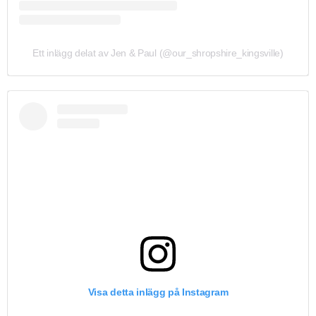
Ett inlägg delat av Jen & Paul (@our_shropshire_kingsville)
Visa detta inlägg på Instagram