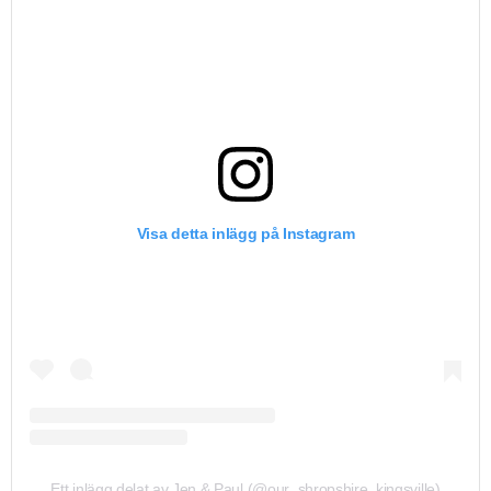
Visa detta inlägg på Instagram
Ett inlägg delat av Jen & Paul (@our_shropshire_kingsville)