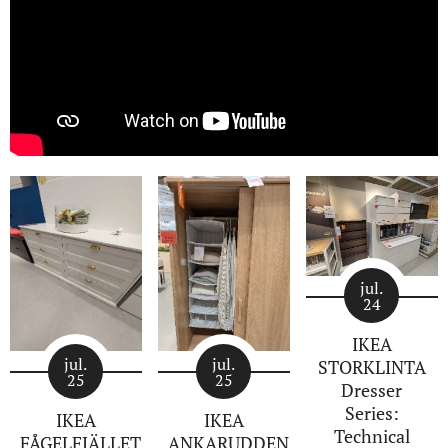
jul.
24
IKEA
jul.
jul.
STORKLINTA
25
25
Dresser
Series:
IKEA
IKEA
Technical
FÅGELFJÄLLET
ANKARUDDEN