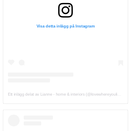
Visa detta inlägg på Instagram
Ett inlägg delat av Lianne - home & interiors (@lovewhereyouliverpool)