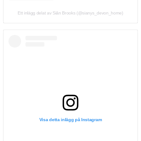
Ett inlägg delat av Siân Brooks (@sianys_devon_home)
Visa detta inlägg på Instagram