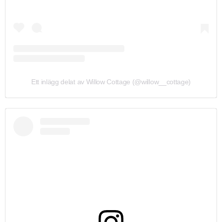
Ett inlägg delat av Willow Cottage (@willow__cottage)