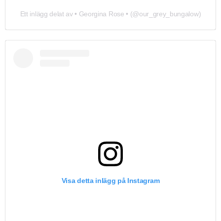
Ett inlägg delat av • Georgina Rose • (@our_grey_bungalow)
Visa detta inlägg på Instagram